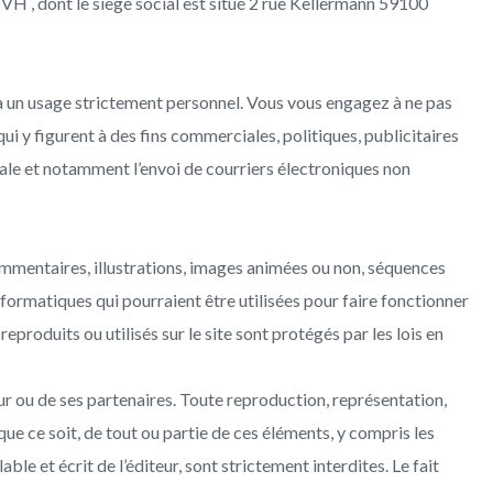
VH , dont le siège social est situé 2 rue Kellermann 59100
és à un usage strictement personnel. Vous vous engagez à ne pas
qui y figurent à des fins commerciales, politiques, publicitaires
ale et notamment l’envoi de courriers électroniques non
mmentaires, illustrations, images animées ou non, séquences
informatiques qui pourraient être utilisées pour faire fonctionner
eproduits ou utilisés sur le site sont protégés par les lois en
teur ou de ses partenaires. Toute reproduction, représentation,
ue ce soit, de tout ou partie de ces éléments, y compris les
ble et écrit de l’éditeur, sont strictement interdites. Le fait