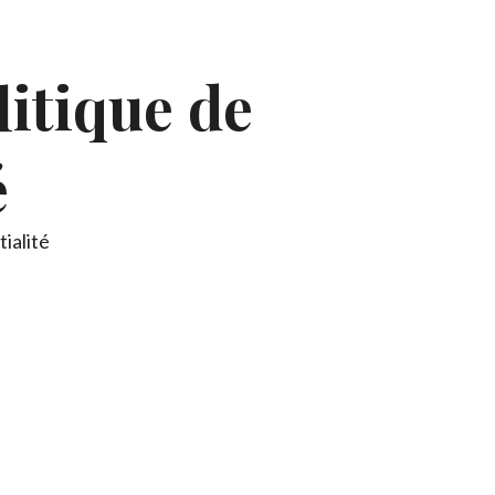
itique de
é
ialité