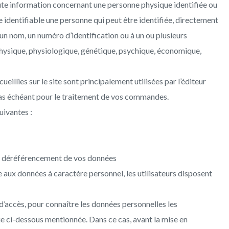
sourcils
te information concernant une personne physique identifiée ou
e identifiable une personne qui peut être identifiée, directement
n nom, un numéro d’identification ou à un ou plusieurs
ur
physique, physiologique, génétique, psychique, économique,
ns –
anent
eillies sur le site sont principalement utilisées par l’éditeur
 cas échéant pour le traitement de vos commandes.
uivantes :
 de déréférencement de vos données
 aux données à caractère personnel, les utilisateurs disposent
t d’accès, pour connaître les données personnelles les
ue ci-dessous mentionnée. Dans ce cas, avant la mise en