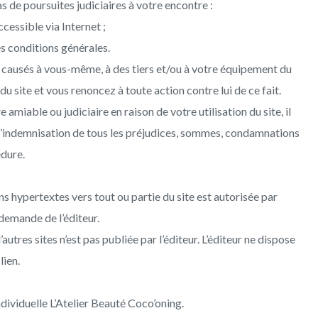
s de poursuites judiciaires à votre encontre :
ccessible via Internet ;
s conditions générales.
 causés à vous-même, à des tiers et/ou à votre équipement du
du site et vous renoncez à toute action contre lui de ce fait.
e amiable ou judiciaire en raison de votre utilisation du site, il
 l’indemnisation de tous les préjudices, sommes, condamnations
édure.
ens hypertextes vers tout ou partie du site est autorisée par
e demande de l’éditeur.
autres sites n’est pas publiée par l’éditeur. L’éditeur ne dispose
AGE
DÉTATOUAGE
AUTRES
lien.
NT
PRESTATIONS
Phiremoval – sans laser
ndividuelle L’Atelier Beauté Coco’oning.
Rehaussement cils &