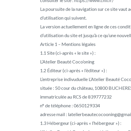
consulter le site : https://www.cnil.fr/
La poursuite de la navigation sur ce site vaut
d’utilisation qui suivent.
La version actuellement en ligne de ces condit
d’utilisation du site et jusqu’à ce qu’une nouve
Article 1 – Mentions légales
1.1 Site (ci-après « le site ») :
L’Atelier Beauté Coco’oning
1.2 Éditeur (ci-après « l’éditeur ») :
L’entreprise indivuduelle L’Atelier Beauté Coc
située : 50 cour du château, 10800 BUCHERE
immatriculée au RCS de 839777232
n° de téléphone : 0650129334
adresse mail : latelierbeautecocooning@gma
1.3 Hébergeur (ci-après « l’hébergeur ») :