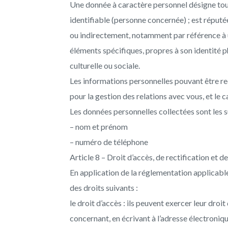
Une donnée à caractère personnel désigne tou
Contact
Lèvres
identifiable (personne concernée) ; est réputé
Yeux
ou indirectement, notamment par référence à u
Tâches de rousse
éléments spécifiques, propres à son identité 
Foire aux questio
culturelle ou sociale.
maquillage perm
Les informations personnelles pouvant être recu
pour la gestion des relations avec vous, et le
Les données personnelles collectées sont les s
– nom et prénom
– numéro de téléphone
Article 8 – Droit d’accès, de rectification et
En application de la réglementation applicable
des droits suivants :
le droit d’accès : ils peuvent exercer leur droi
concernant, en écrivant à l’adresse électroniq