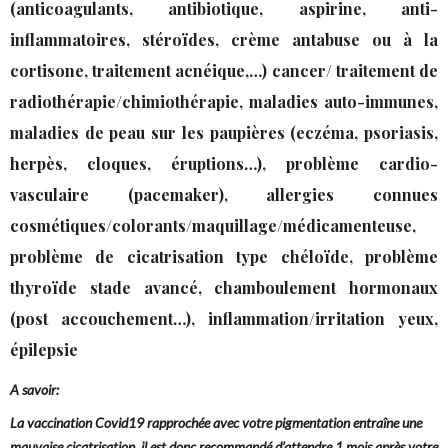
(anticoagulants, antibiotique, aspirine, anti-
inflammatoires, stéroïdes, crème antabuse ou à la
cortisone, traitement acnéique,…) cancer/ traitement de
radiothérapie/chimiothérapie, maladies auto-immunes,
maladies de peau sur les paupières (eczéma, psoriasis,
herpès, cloques, éruptions…), problème cardio-
vasculaire (pacemaker), allergies connues
cosmétiques/colorants/maquillage/médicamenteuse,
problème de cicatrisation type chéloïde, problème
thyroïde stade avancé, chamboulement hormonaux
(post accouchement…), inflammation/irritation yeux,
épilepsie
A savoir:
La vaccination Covid19 rapprochée avec votre pigmentation entraîne une
mauvaise cicatrisation, il est donc recommandé d’attendre 1 mois après votre