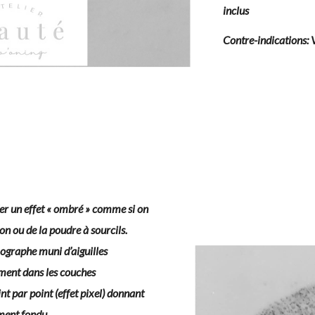
sourcils
inclus
Contre-indications: V
ur
ns –
anent
er un effet « ombré » comme si on
on ou de la poudre à sourcils.
mographe muni d’aiguilles
igment dans les couches
nt par point (effet pixel) donnant
ement fondu