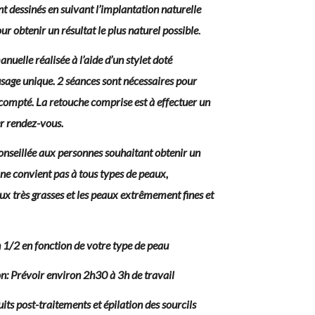
sont dessinés en suivant l’implantation naturelle
our obtenir un résultat le plus naturel possible
.
uelle réalisée à l’aide d’un stylet doté
à usage unique. 2 séances sont nécessaires pour
escompté. La retouche comprise est à effectuer un
r rendez-vous.
seillée aux personnes souhaitant obtenir un
; ne convient pas à tous types de peaux,
ux très grasses et les peaux extrêmement fines et
SOINS
VERNIS SEMI-
n 1/2 en fonction de votre type de peau
PURABALI
PERMANENT
on: Prévoir environ 2h30 à 3h de travail
uits post-traitements et épilation des sourcils