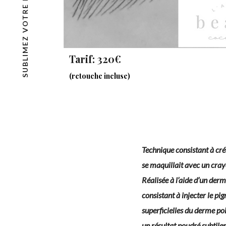
SUBLIMEZ VOTRE REGARD
Contact
Lèvres
Yeux
Tâches de rousse
Tarif: 320€
Foire aux questio
maquillage perm
(retouche incluse)
Technique consistant à cré
se maquillait avec un cray
Réalisée à l’aide d’un der
consistant à injecter le p
superficielles du derme poi
un résultat poudré subtil