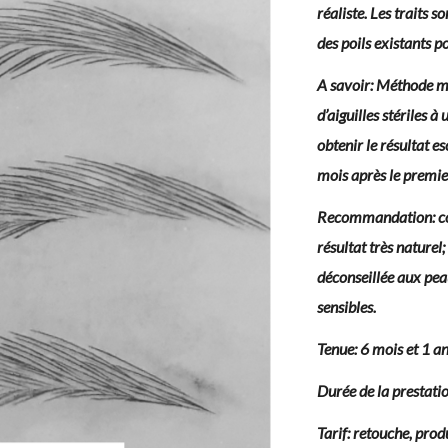
réaliste. Les traits 
des poils existants p
A savoir: Méthode man
d’aiguilles stériles 
obtenir le résultat 
mois après le premie
Recommandation: con
résultat très naturel
déconseillée aux pea
sensibles.
AGE
DÉTATOUAGE
AUTRES
Tenue: 6 mois et 1 a
NT
PRESTATIONS
Durée de la prestati
Phiremoval – sans laser
Rehaussement cils &
Tarif: retouche, prod