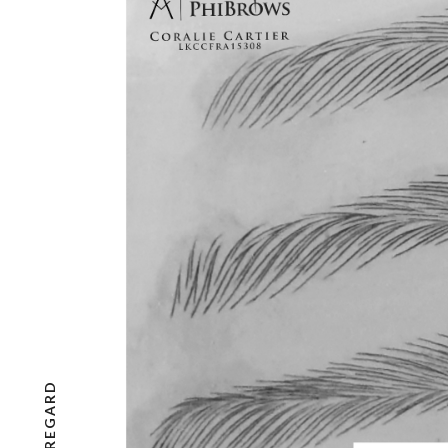
ACCUEIL
MAQUILL
PERMANE
Présentation
Tarifs
Sourcils