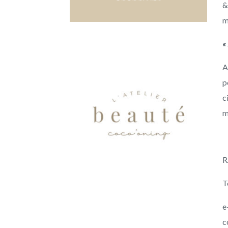
ACCUEIL
MAQUILL
&
PERMANE
m
Présentation
Tarifs
Sourcils
«
Contact
Lèvres
A
Yeux
p
Tâches de rousse
c
m
Foire aux questio
maquillage perm
R
T
e
c