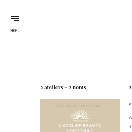
L'Atelier Beauté C
MENU
2 ateliers – 2 noms
2
«
A
m