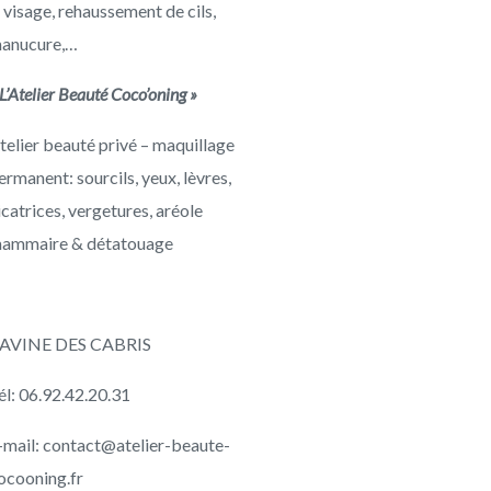
AGE
DÉTATOUAGE
AUTRES
 visage, rehaussement de cils,
NT
PRESTATIONS
anucure,…
Phiremoval – sans laser
Rehaussement cils &
 L’Atelier Beauté Coco’oning »
sourcils
telier beauté privé – maquillage
ermanent: sourcils, yeux, lèvres,
ur
icatrices, vergetures, aréole
ammaire & détatouage
ns –
anent
AVINE DES CABRIS
él: 06.92.42.20.31
-mail: contact@atelier-beaute-
ocooning.fr