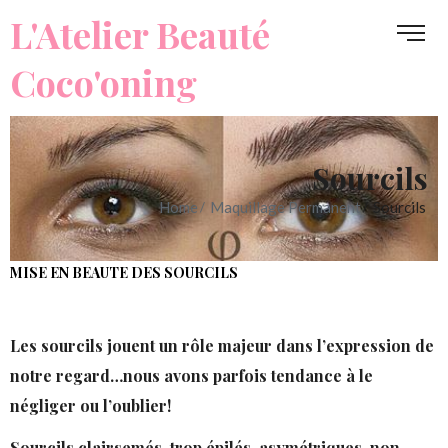
L'Atelier Beauté
Coco'oning
L'Atelier Beauté
Coco'oning
Sourcils
Home
Maquillage Permanent
Sourcils
MISE EN BEAUTE DES SOURCILS
Les sourcils jouent un rôle majeur dans l’expression de
notre regard…nous avons parfois tendance à le
négliger ou l’oublier!
Sourcils clairsemés, trop épilés, asymétriques, non