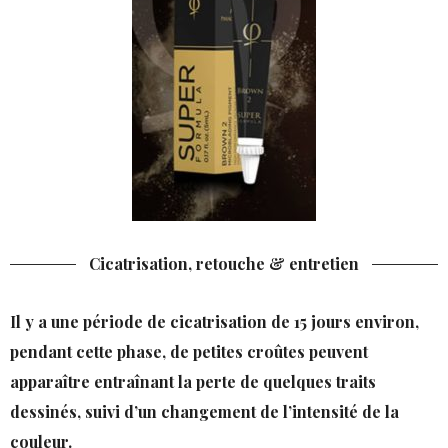
Cicatrisation, retouche & entretien
Il y a une période de cicatrisation de 15 jours environ,
pendant cette phase, de petites croûtes peuvent
apparaître entraînant la perte de quelques traits
dessinés, suivi d’un changement de l’intensité de la
ACCUEIL
MAQUILLAGE
DÉTATOUAGE
AUTRES
SOINS
VER
couleur.