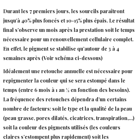
PERMANENT
PRESTATIONS
PURABAL
SEMI
Présentation
Phiremoval
Durant les 7 premiers jours, les sourcils paraîtront
– sans laser
PER
Tarifs
Sourcils
Rehaussement
jusqu’à 40% plus foncés et 10-15% plus épais. Le résultat
cils & sourcils
final s’observe un mois après la prestation soit le temps
Contact
Lèvres
nécessaire pour un renouvellement cellulaire complet.
Yeux
En effet, le pigment se stabilise qu’autour de 3 à 4
Tâches
semaines après (Voir schéma ci-dessous)
de
rousseur
Idéalement une retouche annuelle est nécessaire pour
Foire aux
repigmenter la couleur qui se sera estompé dans le
questions
–
temps (entre 6 mois à 1 an ½ en fonction des besoins).
maquillage
La fréquence des retouches dépendra d’un certains
permanent
nombre de facteurs: soit le type et la qualité de la peau
(peau grasse, pores dilatés, cicatrices, transpiration,…)
soit la couleur des pigments utilisés (les couleurs
claires s’estompent plus rapidement) soit les